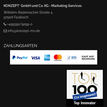
KONZEPT° GmbH und Co. KG - Marketing Services
Wilhelm-Rademacher-Straße 4
97906 Faulbach
+499392/9299-0
info@konzept-ms.de
ZAHLUNGSARTEN