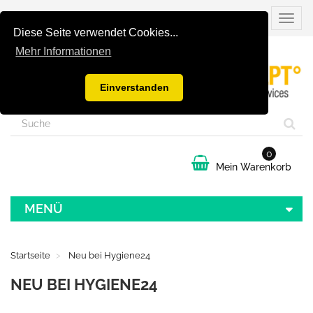
Naviga
umsch
Diese Seite verwendet Cookies...
Mehr Informationen
Einverstanden
0
Mein Warenkorb
MENÜ
Startseite
Neu bei Hygiene24
NEU BEI HYGIENE24