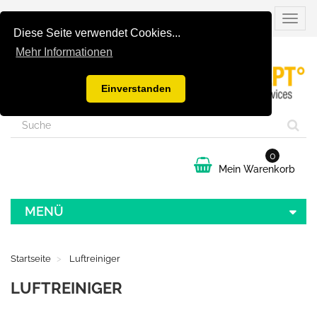
Naviga
umsch
Diese Seite verwendet Cookies...
Mehr Informationen
Einverstanden
0
Mein Warenkorb
MENÜ
Startseite
Luftreiniger
LUFTREINIGER