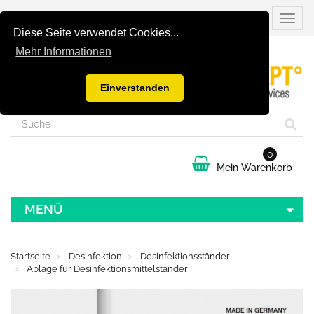
Naviga
umsch
Diese Seite verwendet Cookies...
Mehr Informationen
Einverstanden
0
Mein Warenkorb
MENÜ
Startseite
Desinfektion
Desinfektionsständer
Ablage für Desinfektionsmittelständer