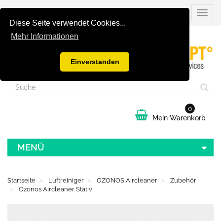
Naviga
umsch
Diese Seite verwendet Cookies...
Mehr Informationen
Einverstanden
0
Mein Warenkorb
MENÜ
Startseite
Luftreiniger
OZONOS Aircleaner
Zubehör
Ozonos Aircleaner Stativ