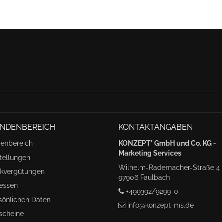
UNDENBEREICH
KONTAKTANGABEN
denbereich
KONZEPT° GmbH und Co. KG -
Marketing Services
stellungen
Wilhelm-Rademacher-Straße 4
ckvergütungen
97906 Faulbach
ressen
+499392/9299-0
rsönlichen Daten
info@konzept-ms.de
tscheine