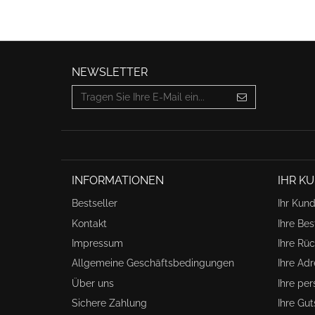
NEWSLETTER
INFORMATIONEN
IHR K
Bestseller
Ihr Kun
Kontakt
Ihre Be
Impressum
Ihre Rü
Allgemeine Geschäftsbedingungen
Ihre Ad
Über uns
Ihre pe
Sichere Zahlung
Ihre Gu