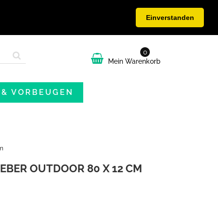
elden
Kontakt
Rufen Sie uns an:
+49 9392 9299 0
Einverstanden
0
Mein Warenkorb
 & VORBEUGEN
cm
BER OUTDOOR 80 X 12 CM