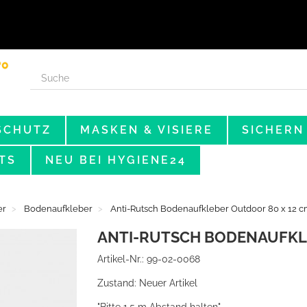
Anm
SCHUTZ
MASKEN & VISIERE
SICHERN
TS
NEU BEI HYGIENE24
er
Bodenaufkleber
Anti-Rutsch Bodenaufkleber Outdoor 80 x 12 
ANTI-RUTSCH BODENAUFKLE
Artikel-Nr.:
99-02-0068
Zustand:
Neuer Artikel